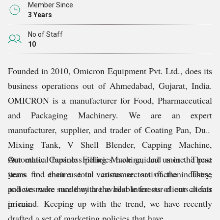
Member Since
3 Years
No of Staff
10
Founded in 2010, Omicron Equipment Pvt. Ltd., does its
business operations out of Ahmedabad, Gujarat, India.
OMICRON is a manufacturer for Food, Pharmaceutical
and Packaging Machinery. We are an expert
manufacturer, supplier, and trader of Coating Pan, Dual
Mixing Tank, V Shell Blender, Capping Machine,
Automatic Capsule Filling Machine, and more. These
Our ethical business policies have guided us in the past
items find their use in various sectors of the industry,
years to ensure total customer satisfaction. These
and we make sure they are available for our clients at fair
policies were made with the best interests of our clients
prices.
in mind. Keeping up with the trend, we have recently
drafted a set of marketing policies that have