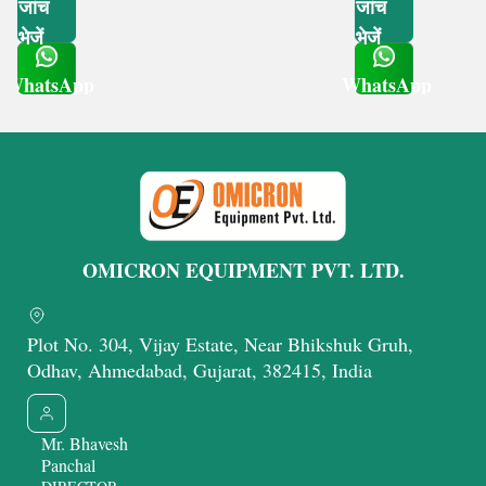
जांच
जांच
भेजें
भेजें
WhatsApp
WhatsApp
Get Latest Price
Get Latest Price
OMICRON EQUIPMENT PVT. LTD.
Plot No. 304, Vijay Estate, Near Bhikshuk Gruh,
Odhav, Ahmedabad, Gujarat, 382415, India
Mr. Bhavesh
Panchal