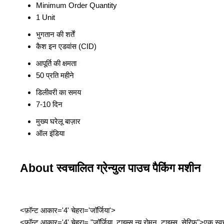
Minimum Order Quantity
1 Unit
भुगतान की शर्तें
कैश इन एडवांस (CID)
आपूर्ति की क्षमता
50 प्रति महीने
डिलीवरी का समय
7-10 दिन
मुख्य घरेलू बाज़ार
ऑल इंडिया
About स्वचालित ग्रेन्युल पाउच पैकिंग मशीन
<फ़ॉन्ट आकार='4' चेहरा='जॉर्जिया'>
<फ़ॉन्ट आकार='4' चेहरा= "जॉर्जिया, टाइम्स न्यू रोमन, टाइम्स, सेरिफ़">एक